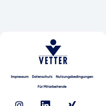
Impressum
Datenschutz
Nutzungsbedingungen
Für Mitarbeitende
W
W
W
i
i
i