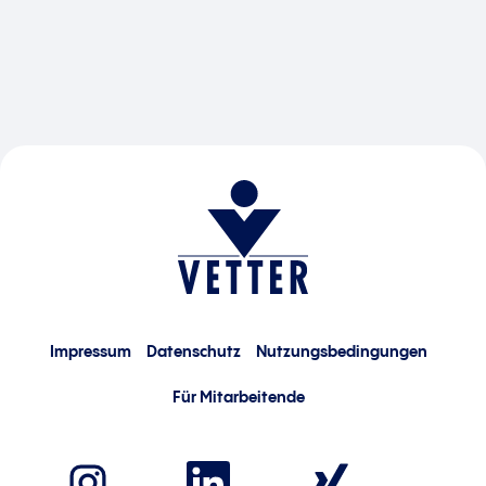
Impressum
Datenschutz
Nutzungsbedingungen
Für Mitarbeitende
W
W
W
i
i
i