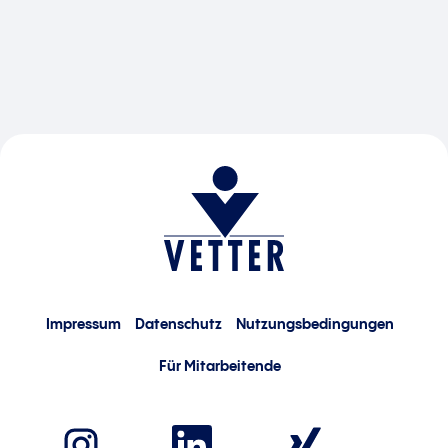
Impressum
Datenschutz
Nutzungsbedingungen
Für Mitarbeitende
W
W
W
i
i
i