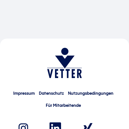
Impressum
Datenschutz
Nutzungsbedingungen
Für Mitarbeitende
W
W
W
i
i
i