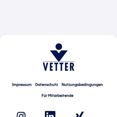
Impressum
Datenschutz
Nutzungsbedingungen
Für Mitarbeitende
W
W
W
i
i
i