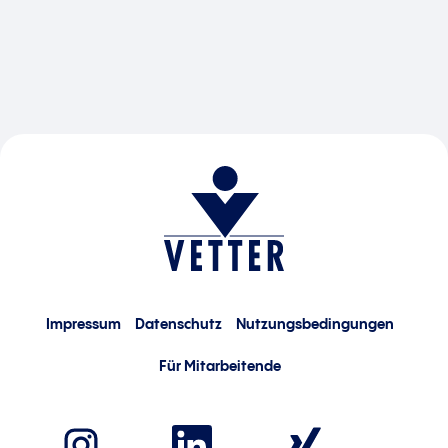
Impressum
Datenschutz
Nutzungsbedingungen
Für Mitarbeitende
W
W
W
i
i
i