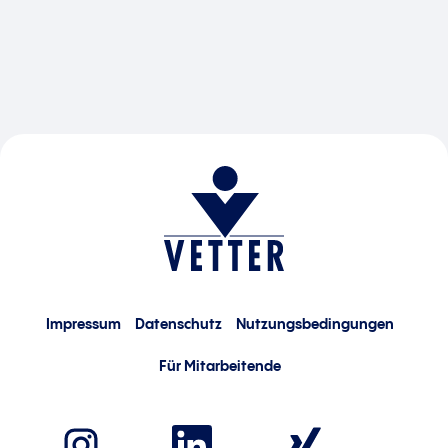
Impressum
Datenschutz
Nutzungsbedingungen
Für Mitarbeitende
W
W
W
i
i
i