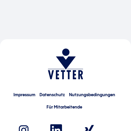
Impressum
Datenschutz
Nutzungsbedingungen
Für Mitarbeitende
W
W
W
i
i
i