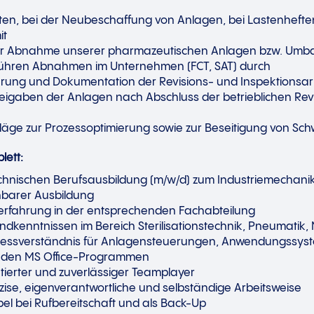
ten, bei der Neubeschaffung von Anlagen, bei Lastenheft
it
 der Abnahme unserer pharmazeutischen Anlagen bzw. Umbau
 führen Abnahmen im Unternehmen (FCT, SAT) durch
rung und Dokumentation der Revisions- und Inspektionsar
Freigaben der Anlagen nach Abschluss der betrieblichen Rev
läge zur Prozessoptimierung sowie zur Beseitigung von Sch
lett:
chnischen Berufsausbildung (m/w/d) zum Industriemechanik
chbarer Ausbildung
serfahrung in der entsprechenden Fachabteilung
undkenntnissen im Bereich Sterilisationstechnik, Pneumatik
rozessverständnis für Anlagensteuerungen, Anwendungssys
it den MS Office-Programmen
entierter und zuverlässiger Teamplayer
räzise, eigenverantwortliche und selbständige Arbeitsweise
ibel bei Rufbereitschaft und als Back-Up