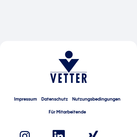
Impressum
Datenschutz
Nutzungsbedingungen
Für Mitarbeitende
W
W
W
i
i
i