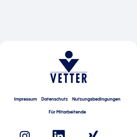
Impressum
Datenschutz
Nutzungsbedingungen
Für Mitarbeitende
W
W
W
i
i
i