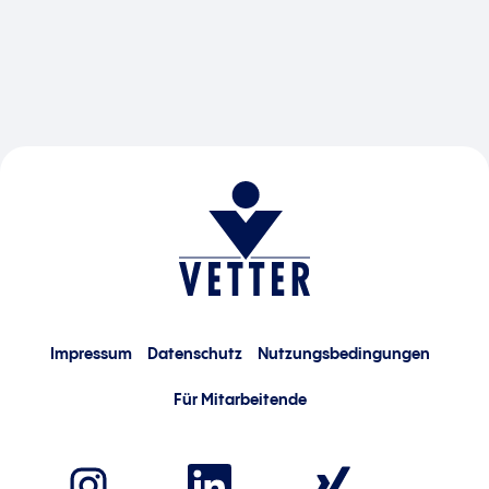
Impressum
Datenschutz
Nutzungsbedingungen
Für Mitarbeitende
W
W
W
i
i
i