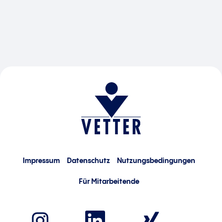
Impressum
Datenschutz
Nutzungsbedingungen
Für Mitarbeitende
W
W
W
i
i
i