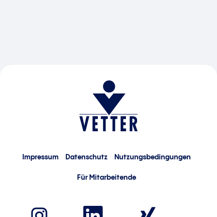
Impressum
Datenschutz
Nutzungsbedingungen
Für Mitarbeitende
W
W
W
i
i
i