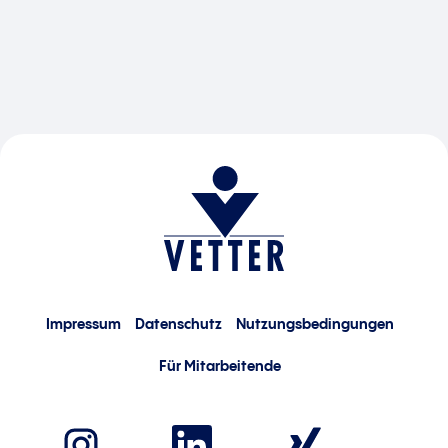
Impressum
Datenschutz
Nutzungsbedingungen
Für Mitarbeitende
W
W
W
i
i
i