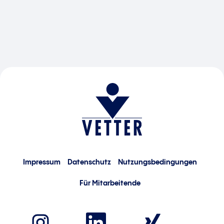
Impressum
Datenschutz
Nutzungsbedingungen
Für Mitarbeitende
W
W
W
i
i
i