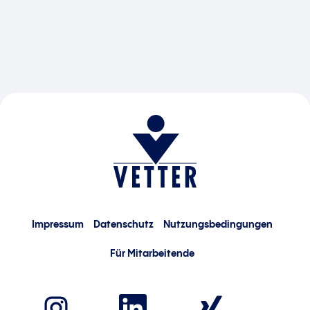
Impressum
Datenschutz
Nutzungsbedingungen
Für Mitarbeitende
W
W
W
i
i
i