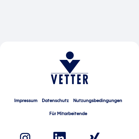
Impressum
Datenschutz
Nutzungsbedingungen
Für Mitarbeitende
W
W
W
i
i
i