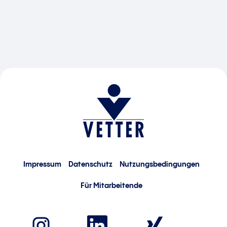
Impressum
Datenschutz
Nutzungsbedingungen
Für Mitarbeitende
W
W
W
i
i
i