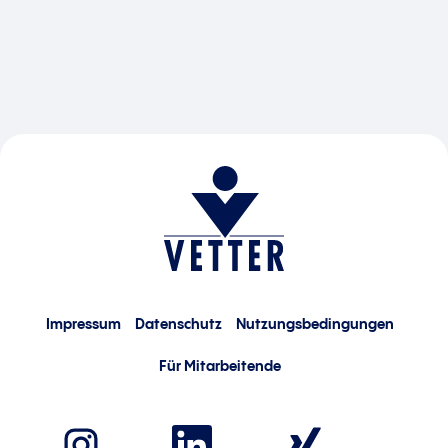
Impressum
Datenschutz
Nutzungsbedingungen
Für Mitarbeitende
W
W
W
i
i
i