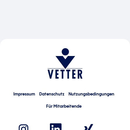
Impressum
Datenschutz
Nutzungsbedingungen
Für Mitarbeitende
W
W
W
i
i
i