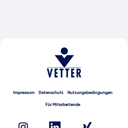
Impressum
Datenschutz
Nutzungsbedingungen
Für Mitarbeitende
W
W
W
i
i
i