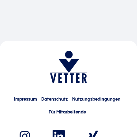
Impressum
Datenschutz
Nutzungsbedingungen
Für Mitarbeitende
W
W
W
i
i
i