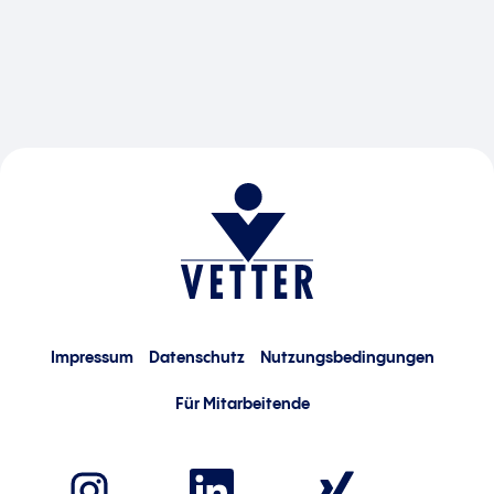
Impressum
Datenschutz
Nutzungsbedingungen
Für Mitarbeitende
W
W
W
i
i
i