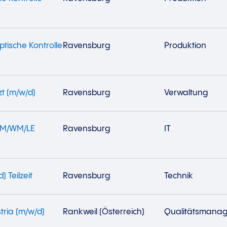
ptische Kontrolle
Ravensburg
Produktion
zt (m/w/d)
Ravensburg
Verwaltung
 MM/WM/LE
Ravensburg
IT
 Teilzeit
Ravensburg
Technik
tria (m/w/d)
Rankweil (Österreich)
Qualitätsmana