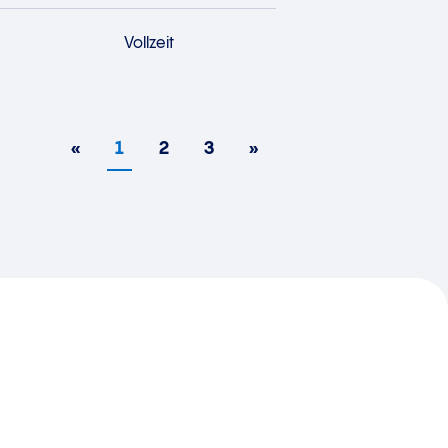
Vollzeit
«
1
2
3
»